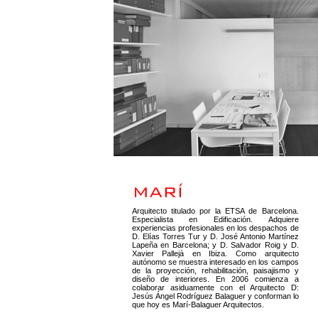
Arquitecto titulado por la ETSA de Barcelona.
Especialista en Edificación. Adquiere
experiencias profesionales en los despachos de
D. Elías Torres Tur y D. José Antonio Martínez
Lapeña en Barcelona; y D. Salvador Roig y D.
Xavier Pallejà en Ibiza. Como arquitecto
autónomo se muestra interesado en los campos
de la proyección, rehabilitación, paisajismo y
diseño de interiores. En 2006 comienza a
colaborar asiduamente con el Arquitecto D:
Jesús Ángel Rodríguez Balaguer y conforman lo
que hoy es Marí-Balaguer Arquitectos.